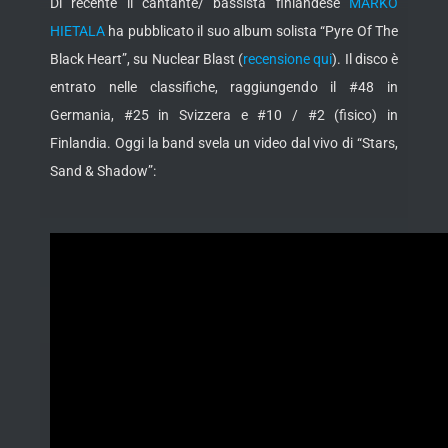
Di recente il cantante/ bassista finlandese
MARKO
HIETALA
ha pubblicato il suo album solista “Pyre Of The
Black Heart”, su Nuclear Blast (
recensione qui
). Il disco è
entrato nelle classifiche, raggiungendo il #48 in
Germania, #25 in Svizzera e #10 / #2 (fisico) in
Finlandia. Oggi la band svela un video dal vivo di “Stars,
Sand & Shadow”: