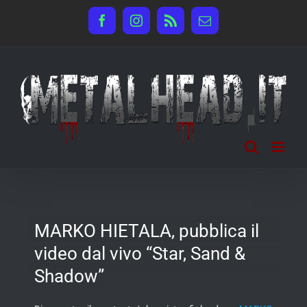
Salta
Facebook
Instagram
Rss
Email
al
contenuto
MARKO HIETALA, pubblica il
video dal vivo “Star, Sand &
Shadow”