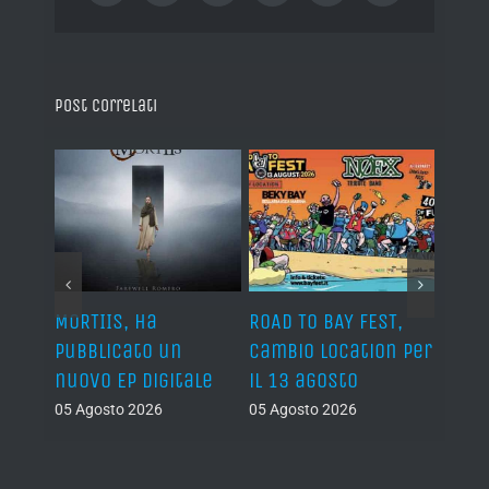
Post correlati
EEN,
MORTIIS, ha
ROAD TO BAY FEST,
ECNE
 dal
pubblicato un
cambio location per
annu
nuovo EP digitale
il 13 agosto
“Litu
Nott
05 Agosto 2026
05 Agosto 2026
05 Ago