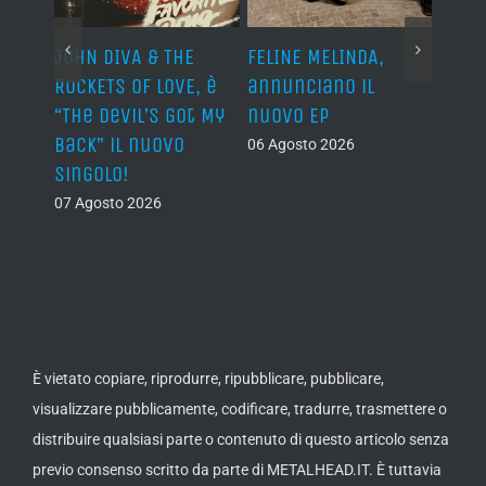
o I
JOHN DIVA & THE
FELINE MELINDA,
BELP
n?”
ROCKETS OF LOVE, è
annunciano il
i lav
al
“The Devil’s Got My
nuovo EP
disco
Back” il nuovo
2027
06 Agosto 2026
singolo!
05 Ago
07 Agosto 2026
È vietato copiare, riprodurre, ripubblicare, pubblicare,
visualizzare pubblicamente, codificare, tradurre, trasmettere o
distribuire qualsiasi parte o contenuto di questo articolo senza
previo consenso scritto da parte di METALHEAD.IT. È tuttavia