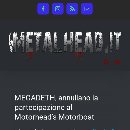
Salta
Facebook
Instagram
Rss
Email
al
contenuto
MEGADETH, annullano la
partecipazione al
Motorhead’s Motorboat