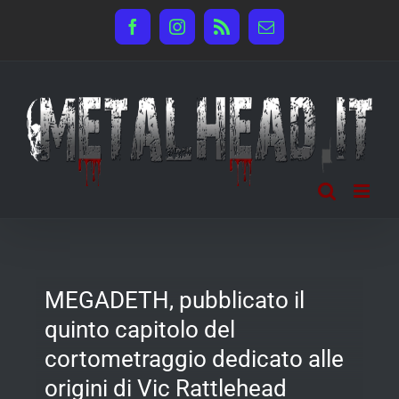
Salta
Facebook
Instagram
Rss
Email
al
contenuto
MEGADETH, pubblicato il
quinto capitolo del
cortometraggio dedicato alle
origini di Vic Rattlehead