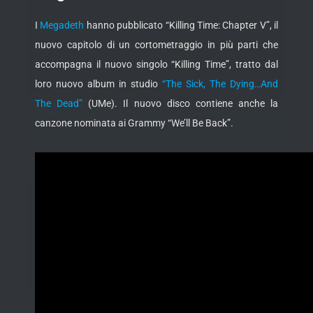
I
Megadeth
hanno pubblicato “Killing Time: Chapter V”, il
nuovo capitolo di un cortometraggio in più parti che
accompagna il nuovo singolo “Killing Time”, tratto dal
loro nuovo album in studio
“The Sick, The Dying…And
The Dead”
(UMe). Il nuovo disco contiene anche la
canzone nominata
ai Grammy “We’ll Be Back”.