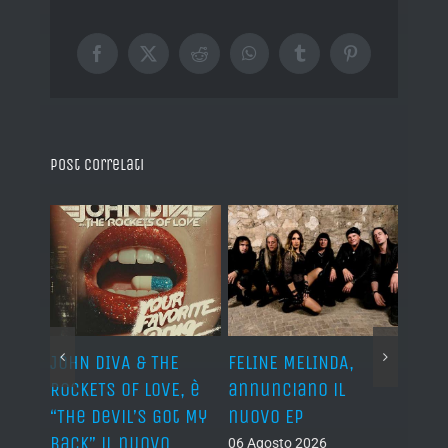
Facebook
X
Reddit
WhatsApp
Tumblr
Pinterest
Post correlati
o I
JOHN DIVA & THE
FELINE MELINDA,
BELP
n?”
ROCKETS OF LOVE, è
annunciano il
i lav
al
“The Devil’s Got My
nuovo EP
disco
Back” il nuovo
2027
06 Agosto 2026