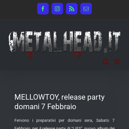
Salta
Facebook
Instagram
Rss
Email
al
contenuto
MELLOWTOY, release party
domani 7 Febbraio
Fervono i preparativi per domani sera, Sabato 7
Febbraio, per il release party di “LIES”, nuovo album dei