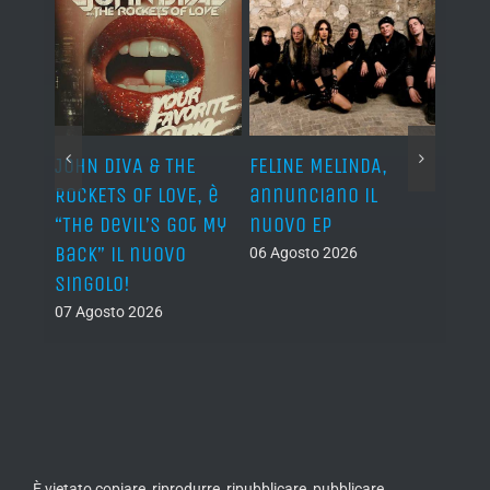
o I
JOHN DIVA & THE
FELINE MELINDA,
BELP
n?”
ROCKETS OF LOVE, è
annunciano il
i lav
al
“The Devil’s Got My
nuovo EP
disco
Back” il nuovo
2027
06 Agosto 2026
singolo!
05 Ago
07 Agosto 2026
È vietato copiare, riprodurre, ripubblicare, pubblicare,