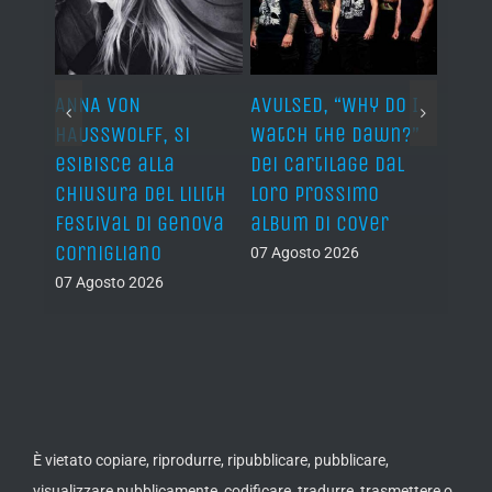
ARDS,
ANNA VON
AVULSED, “Why Do I
JOHN 
lo
HAUSSWOLFF, si
Watch the Dawn?”
ROCKE
esibisce alla
dei Cartilage dal
“The 
chiusura del Lilith
loro prossimo
Back”
Festival di Genova
album di cover
sing
Cornigliano
07 Agosto 2026
07 Ago
07 Agosto 2026
È vietato copiare, riprodurre, ripubblicare, pubblicare,
visualizzare pubblicamente, codificare, tradurre, trasmettere o