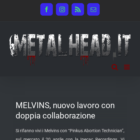
Salta
Facebook
Instagram
Rss
Email
al
contenuto
MELVINS, nuovo lavoro con
doppia collaborazione
Si rifanno vivi i Melvins con “Pinkus Abortion Technician”,
sul mercato il 20 aprile con la Ipecac Recordings. Vi