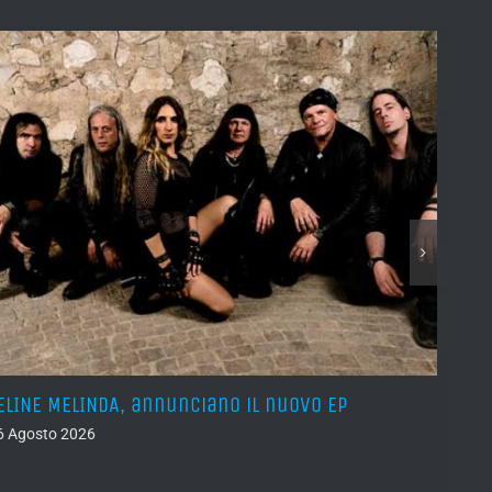
ELINE MELINDA, annunciano il nuovo EP
BELPH
attes
6 Agosto 2026
05 Ago