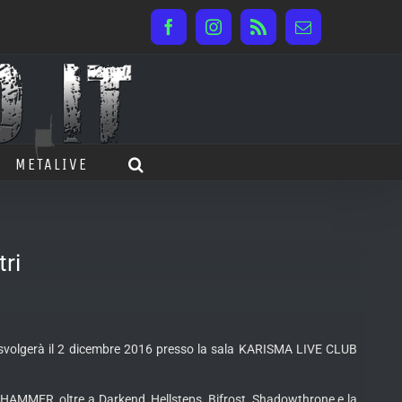
Facebook
Instagram
Rss
Email
METALIVE
ri
volgerà il 2 dicembre 2016 presso la sala KARISMA LIVE CLUB
WARHAMMER, oltre a
Darkend, Hellsteps, Bifrost, Shadowthrone e la