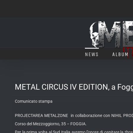
Salta
al
contenuto
NEWS
ALBUM
METAL CIRCUS IV EDITION, a Foggi
Comunicato stampa
PROJECTAREA METALZONE in collaborazione con NIHIL PRODUCTI
Corso del Mezzoggiorno, 35 – FOGGIA.
Per la prima volta al Sud Italia avremo l’onore di ospitare la 