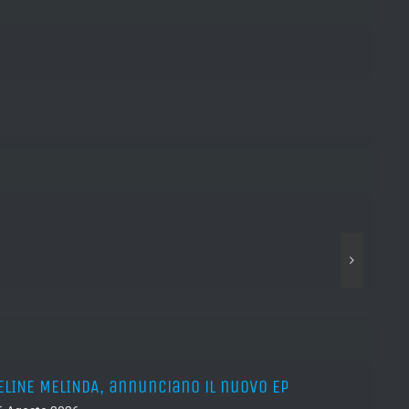
ELINE MELINDA, annunciano il nuovo EP
BELPH