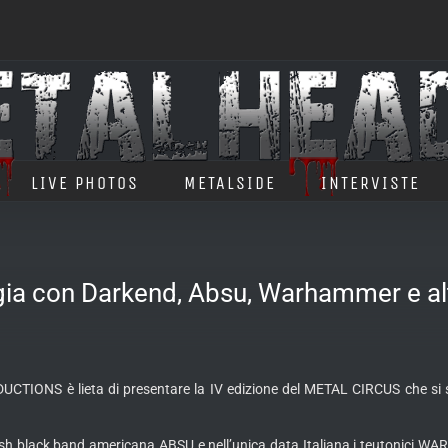
LIVE PHOTOS
METALSIDE
INTERVISTE
a con Darkend, Absu, Warhammer e alt
ONS è lieta di presentare la IV edizione del METAL CIRCUS che si s
thrash black band americana ABSU e nell’unica data Italiana i teutonici 