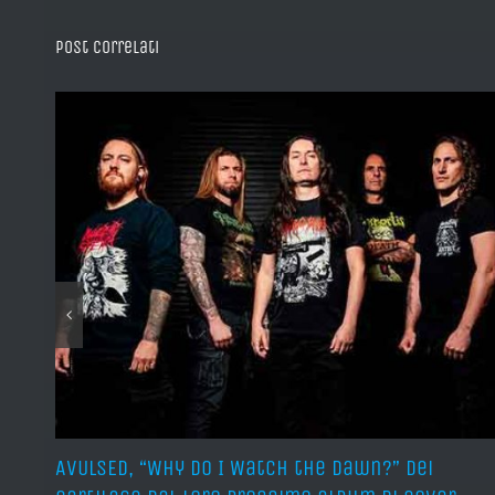
Post correlati
sura
AVULSED, “Why Do I Watch the Dawn?” dei