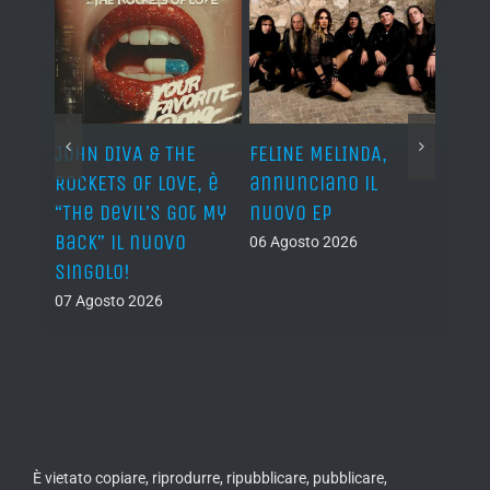
o I
JOHN DIVA & THE
FELINE MELINDA,
BELP
n?”
ROCKETS OF LOVE, è
annunciano il
i lav
al
“The Devil’s Got My
nuovo EP
disco
Back” il nuovo
2027
06 Agosto 2026
singolo!
05 Ago
07 Agosto 2026
È vietato copiare, riprodurre, ripubblicare, pubblicare,