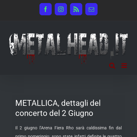
Salta
Facebook
Instagram
Rss
Email
al
contenuto
METALLICA, dettagli del
concerto del 2 Giugno
Il 2 giugno l’Arena Fiera Rho sarà caldissima fin dal
primo pomeriggio: sono state infatti definite le quattro