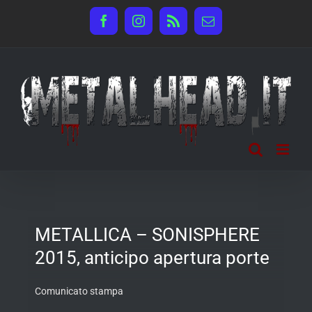
Salta
Facebook
Instagram
Rss
Email
al
contenuto
METALLICA – SONISPHERE
2015, anticipo apertura porte
Comunicato stampa