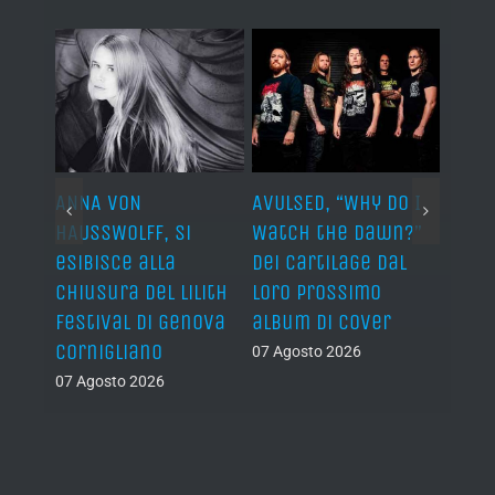
ARDS,
ANNA VON
AVULSED, “Why Do I
JOHN 
lo
HAUSSWOLFF, si
Watch the Dawn?”
ROCKE
esibisce alla
dei Cartilage dal
“The 
chiusura del Lilith
loro prossimo
Back”
Festival di Genova
album di cover
sing
Cornigliano
07 Agosto 2026
07 Ago
07 Agosto 2026