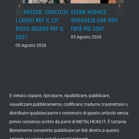
BELPHEGOR, conclusi
GLENN HUGHES,
YNGW
i lavori per il 13°
annuncia che non
“Now
disco atteso per il
farà più tour
nuov
2027
atte
05 Agosto 2026
nove
05 Agosto 2026
05 Ago
È vietato copiare, riprodurre, ripubblicare, pubblicare,
visualizzare pubblicamente, codificare, tradurre, trasmettere o
distribuire qualsiasi parte o contenuto di questo articolo senza
previo consenso scritto da parte di METALHEAD.IT. È tuttavia
liberamente consentito pubblicare un link diretto a questo
articolo sui vostro canali e social network.