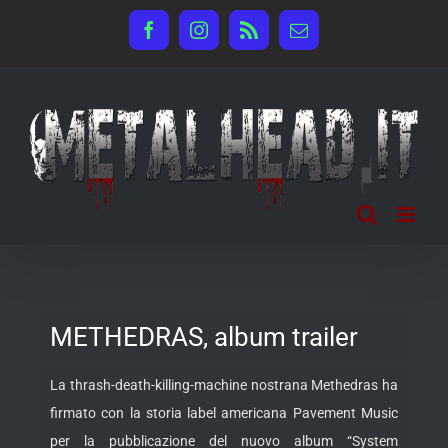
Salta
Facebook
Instagram
Rss
Email
al
contenuto
METHEDRAS, album trailer
La thrash-death-killing-machine nostrana Methedras ha
firmato con la storia label americana Pavement Music
per la pubblicazione del nuovo
album “System