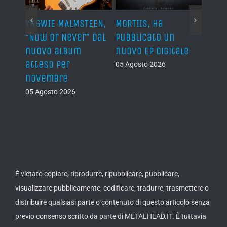
YNGWIE MALMSTEEN,
MORTIIS, ha
ROAD 
non
“Now Or Never” dal
pubblicato un
camb
nuovo album
nuovo EP digitale
il 13
atteso per
05 Agosto 2026
05 Ago
novembre
05 Agosto 2026
È vietato copiare, riprodurre, ripubblicare, pubblicare,
visualizzare pubblicamente, codificare, tradurre, trasmettere o
distribuire qualsiasi parte o contenuto di questo articolo senza
previo consenso scritto da parte di METALHEAD.IT. È tuttavia