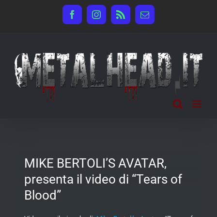
Salta
Facebook
Instagram
Rss
Email
al
contenuto
MIKE BERTOLI’S AVATAR,
presenta il video di “Tears of
Blood”