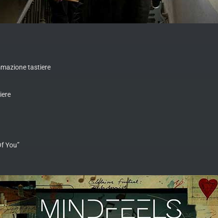
mmazione tastiere
tiere
Of You”