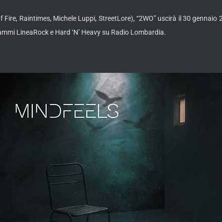
ire, Raintimes, Michele Luppi, StreetLore), “2WO” uscirà il 30 gennaio 202
ogrammi LineaRock e Hard ‘N’ Heavy su Radio Lombardia.