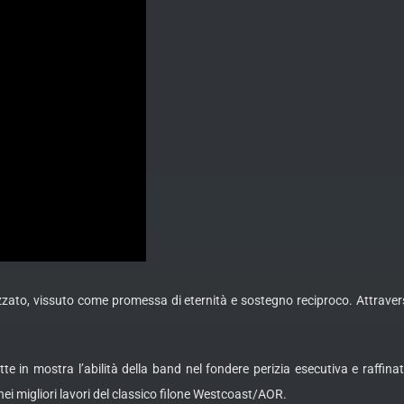
zzato, vissuto come promessa di eternità e sostegno reciproco. Attravers
te in mostra l’abilità della band nel fondere perizia esecutiva e raffina
nei migliori lavori del classico filone Westcoast/AOR.