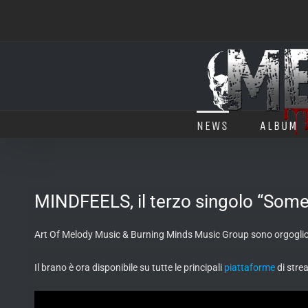
Salta
al
contenuto
NEWS
ALBUM
MINDFEELS, il terzo singolo “Som
Art Of Melody Music & Burning Minds Music Group sono orgogliosi
Il brano è ora disponibile su tutte le principali
piattaforme
di stre