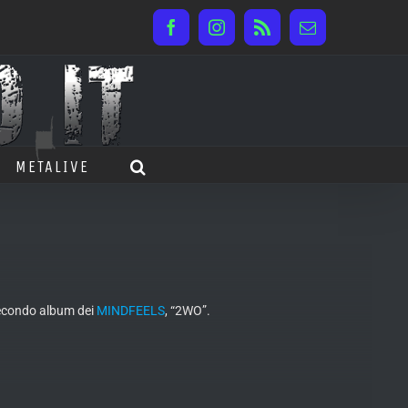
Facebook
Instagram
Rss
Email
METALIVE
secondo album dei
MINDFEELS
, “2WO”.