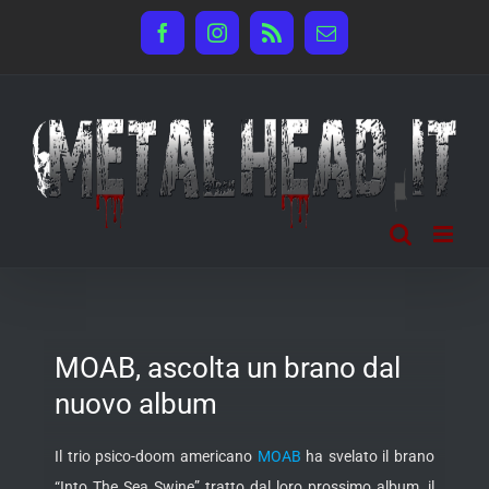
Salta
Facebook
Instagram
Rss
Email
al
contenuto
MOAB, ascolta un brano dal
nuovo album
Il trio psico-doom americano
MOAB
ha svelato il brano
“Into The Sea Swine” tratto dal loro prossimo album, il