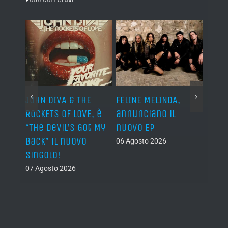
o I
JOHN DIVA & THE
FELINE MELINDA,
BELP
n?”
ROCKETS OF LOVE, è
annunciano il
i lav
al
“The Devil’s Got My
nuovo EP
disco
Back” il nuovo
2027
06 Agosto 2026
singolo!
05 Ago
07 Agosto 2026