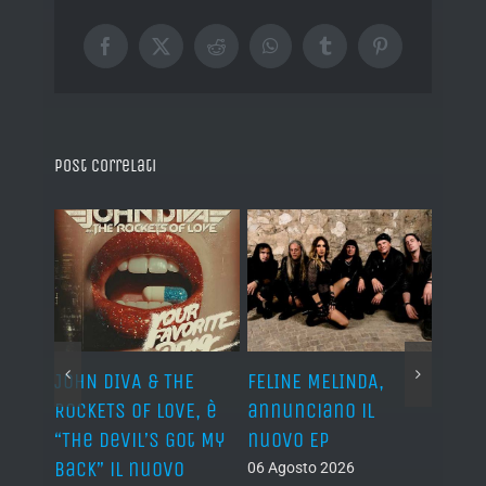
Facebook
X
Reddit
WhatsApp
Tumblr
Pinterest
Post correlati
o I
JOHN DIVA & THE
FELINE MELINDA,
BELP
n?”
ROCKETS OF LOVE, è
annunciano il
i lav
al
“The Devil’s Got My
nuovo EP
disco
Back” il nuovo
2027
06 Agosto 2026