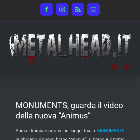
Salta
Facebook
Instagram
Rss
Email
al
contenuto
MONUMENTS, guarda il video
della nuova “Animus”
Prima di imbarcarsi in un lungo tour i
MONUMENTS
pubblicano il nuovo brano “Animus”. Il brano è il primo