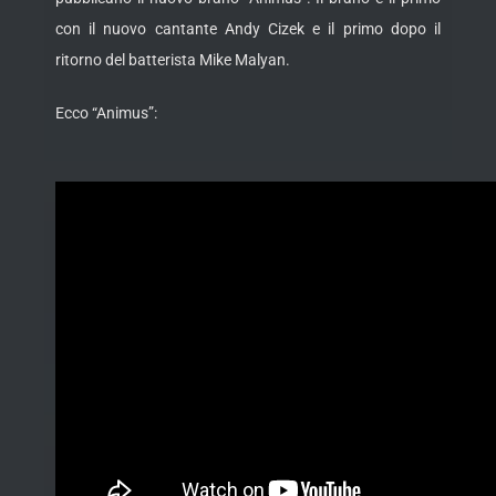
con il nuovo cantante Andy Cizek e il primo dopo il
ritorno del batterista Mike Malyan.
Ecco “Animus”: