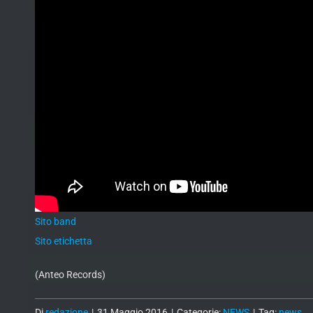
Sito band
Sito etichetta
(Anteo Records)
Di
redazione
|
31 Maggio 2016
|
Categorie:
NEWS
|
Tag:
news