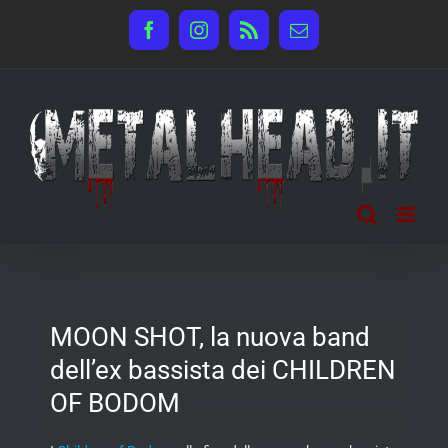
Salta
Facebook
Instagram
Rss
Email
al
contenuto
MOON SHOT, la nuova band
dell’ex bassista dei CHILDREN
OF BODOM