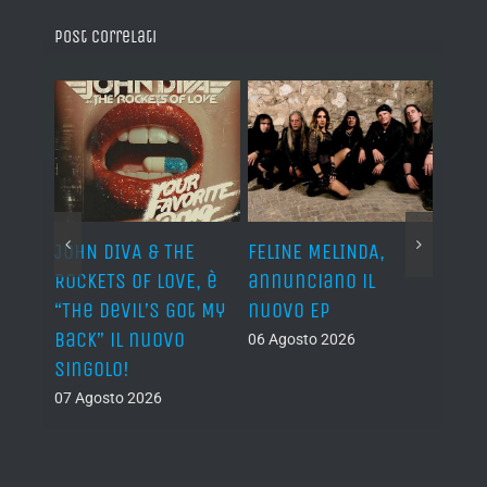
Post correlati
o I
JOHN DIVA & THE
FELINE MELINDA,
BELP
n?”
ROCKETS OF LOVE, è
annunciano il
i lav
al
“The Devil’s Got My
nuovo EP
disco
Back” il nuovo
2027
06 Agosto 2026
singolo!
05 Ago
07 Agosto 2026