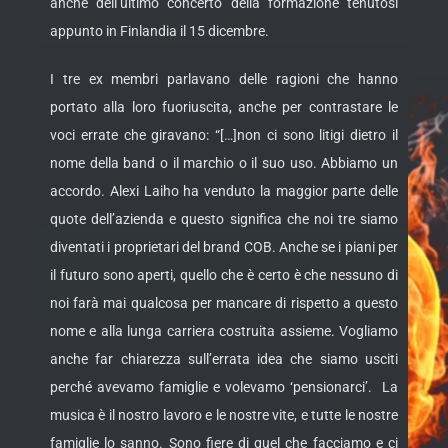
anche dell’ultimo concerto della formazione tenutosi
appunto in Finlandia il 15 dicembre.
I tre ex membri parlavano delle ragioni che hanno
portato alla loro fuoriuscita, anche per contrastare le
voci errate che giravano: “[…]non ci sono litigi dietro il
nome della band o il marchio o il suo uso. Abbiamo un
accordo. Alexi Laiho ha venduto la maggior parte delle
quote dell’azienda e questo significa che noi tre siamo
diventati i proprietari del brand COB. Anche se i piani per
il futuro sono aperti, quello che è certo è che nessuno di
noi farà mai qualcosa per mancare di rispetto a questo
nome e alla lunga carriera costruita assieme. Vogliamo
anche far chiarezza sull’errata idea che siamo usciti
perché avevamo famiglie e volevamo ‘pensionarci’. La
musica è il nostro lavoro e le nostre vite, e tutte le nostre
famiglie lo sanno. Sono fiere di quel che facciamo e ci