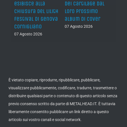
esibisce alla
dei Cartilage dal
“The 
chiusura del Lilith
loro prossimo
Back”
Festival di Genova
album di cover
sing
Cornigliano
07 Agosto 2026
07 Ago
07 Agosto 2026
È vietato copiare, riprodurre, ripubblicare, pubblicare,
visualizzare pubblicamente, codificare, tradurre, trasmettere o
distribuire qualsiasi parte o contenuto di questo articolo senza
previo consenso scritto da parte di METALHEAD.IT. È tuttavia
liberamente consentito pubblicare un link diretto a questo
articolo sui vostro canali e social network.