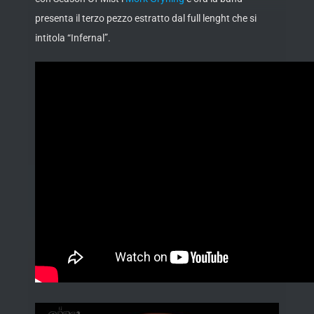
presenta il terzo pezzo estratto dal full lenght che si
intitola “Infernal”.