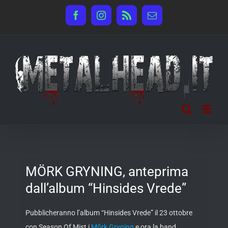
Salta
Facebook
Instagram
Rss
Email
al
contenuto
MÖRK GRYNING, anteprima
dall’album “Hinsides Vrede”
Pubblicheranno l’album “Hinsides Vrede” il 23 ottobre
con Season Of Mist i
Mõrk Gryning
e ora la band