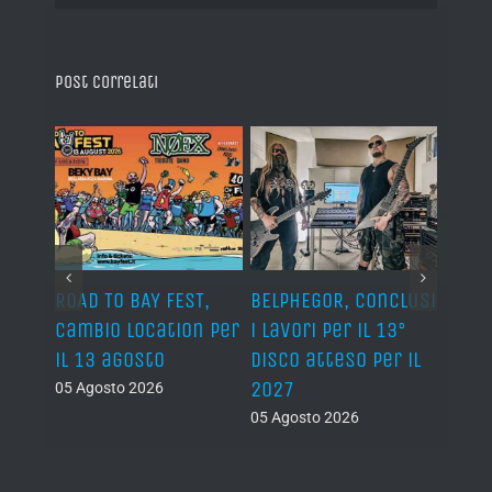
Post correlati
ROAD TO BAY FEST,
BELPHEGOR, conclusi
GLEN
cambio location per
i lavori per il 13°
annu
ale
il 13 agosto
disco atteso per il
farà 
2027
05 Agosto 2026
05 Ago
05 Agosto 2026