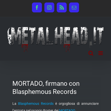
Salta
Facebook
Instagram
Rss
Email
al
contenuto
MORTADO, firmano con
Blasphemous Records
La
Blasphemous Records
è orgogliosa di annunciare
l’entrata nel proprio Roster dei
MORTADO
.