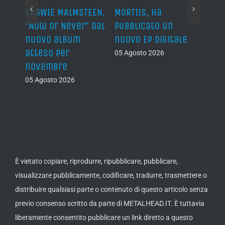
WIE MALMSTEEN,
MORTIIS, ha
ROAD TO BAY FE
w Or Never” dal
pubblicato un
cambio locati
ovo album
nuovo EP digitale
il 13 agosto
eso per
05 Agosto 2026
05 Agosto 2026
vembre
gosto 2026
È vietato copiare, riprodurre, ripubblicare, pubblicare,
visualizzare pubblicamente, codificare, tradurre, trasmettere o
distribuire qualsiasi parte o contenuto di questo articolo senza
previo consenso scritto da parte di METALHEAD.IT. È tuttavia
liberamente consentito pubblicare un link diretto a questo