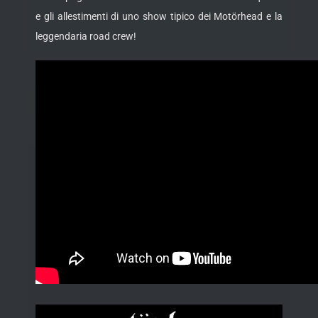
e gli allestimenti di uno show tipico dei Motörhead e la
leggendaria road crew!