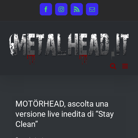
Salta
Facebook
Instagram
Rss
Email
al
contenuto
MOTÖRHEAD, ascolta una
versione live inedita di “Stay
Clean”