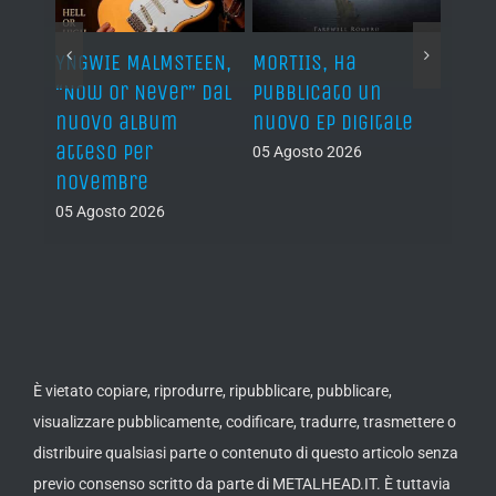
YNGWIE MALMSTEEN,
MORTIIS, ha
ROAD 
non
“Now Or Never” dal
pubblicato un
camb
nuovo album
nuovo EP digitale
il 13
atteso per
05 Agosto 2026
05 Ago
novembre
05 Agosto 2026
È vietato copiare, riprodurre, ripubblicare, pubblicare,
visualizzare pubblicamente, codificare, tradurre, trasmettere o
distribuire qualsiasi parte o contenuto di questo articolo senza
previo consenso scritto da parte di METALHEAD.IT. È tuttavia