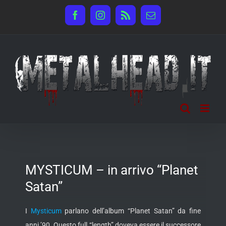
Salta
Facebook
Instagram
Rss
Email
al
contenuto
MYSTICUM – in arrivo “Planet
Satan”
I
Mysticum
parlano dell’album “Planet Satan” da fine
anni ’90. Questo full “length” doveva essere il successore