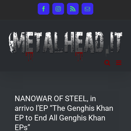
Salta
Facebook
Instagram
Rss
Email
al
contenuto
NANOWAR OF STEEL, in
arrivo l’EP “The Genghis Khan
EP to End All Genghis Khan
EPs”