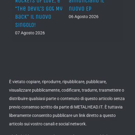
n?”
ROCKETS OF LOVE, è
annunciano il
i lav
al
“The Devil’s Got My
nuovo EP
disco
Back” il nuovo
2027
06 Agosto 2026
singolo!
05 Ago
07 Agosto 2026
È vietato copiare, riprodurre, ripubblicare, pubblicare,
visualizzare pubblicamente, codificare, tradurre, trasmettere o
distribuire qualsiasi parte o contenuto di questo articolo senza
previo consenso scritto da parte di METALHEAD.IT. È tuttavia
liberamente consentito pubblicare un link diretto a questo
articolo sui vostro canali e social network.