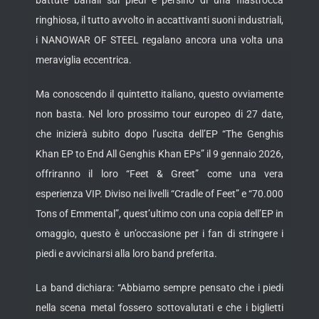
battute banali sui piedi e persino di una filastrocca
ringhiosa, il tutto avvolto in accattivanti suoni industriali,
i NANOWAR OF STEEL regalano ancora una volta una
meraviglia eccentrica.
Ma conoscendo il quintetto italiano, questo ovviamente
non basta. Nel loro prossimo tour europeo di 27 date,
che inizierà subito dopo l’uscita dell’EP “The Genghis
Khan EP to End All Genghis Khan EPs” il 9 gennaio 2026,
offriranno il loro “Feet & Greet” come una vera
esperienza VIP. Diviso nei livelli “Cradle of Feet” e “70.000
Tons of Emmental”, quest’ultimo con una copia dell’EP in
omaggio, questo è un’occasione per i fan di stringere i
piedi e avvicinarsi alla loro band preferita.
La band dichiara: “Abbiamo sempre pensato che i piedi
nella scena metal fossero sottovalutati e che i biglietti