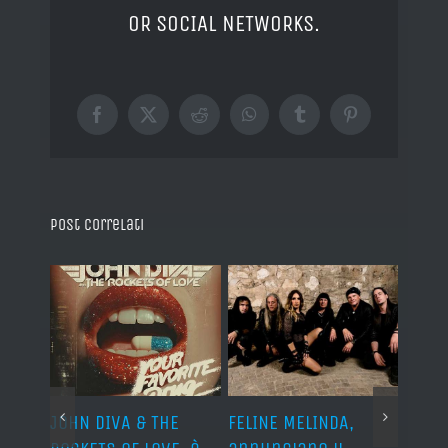
OR SOCIAL NETWORKS.
Facebook
X
Reddit
WhatsApp
Tumblr
Pinterest
Post correlati
o I
JOHN DIVA & THE
FELINE MELINDA,
BELP