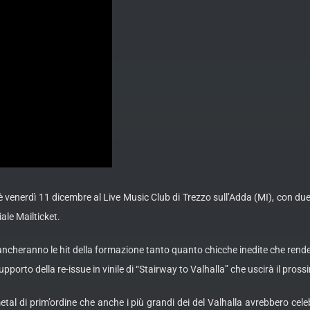
nerdì 11 dicembre al Live Music Club di Trezzo sull’Adda (MI), con due sho
iale Mailticket.
ancheranno le hit della formazione tanto quanto chicche inedite che render
upporto della re-issue in vinile di “Stairway to Valhalla” che uscirà il pr
i prim’ordine che anche i più grandi dei del Valhalla avrebbero celebr