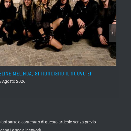
ELINE MELINDA, annunciano il nuovo EP
BELPH
attes
6 Agosto 2026
05 Ago
lsiasi parte o contenuto di questo articolo senza previo
canali e social network.