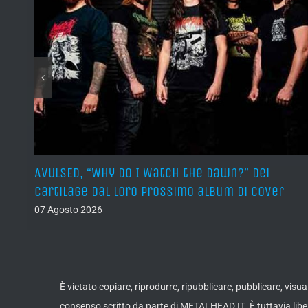
sura
AVULSED, “Why Do I Watch the Dawn?” dei
Cartilage dal loro prossimo album di cover
07 Agosto 2026
È vietato copiare, riprodurre, ripubblicare, pubblicare, vis
consenso scritto da parte di METALHEAD.IT. È tuttavia liber