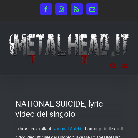
Salta
Facebook
Instagram
Rss
Email
al
contenuto
NATIONAL SUICIDE, lyric
video del singolo
I thrashers italiani
National Suicide
hanno pubblicato il
lyric-video ufficiale del singolo “Take Me To The Dive Bar”.