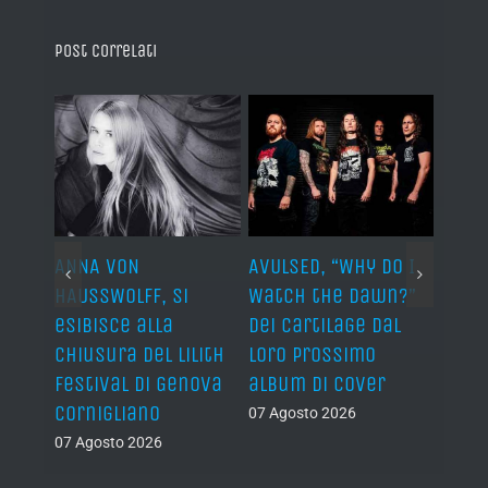
Post correlati
ARDS,
ANNA VON
AVULSED, “Why Do I
JOHN 
lo
HAUSSWOLFF, si
Watch the Dawn?”
ROCKE
esibisce alla
dei Cartilage dal
“The 
chiusura del Lilith
loro prossimo
Back”
Festival di Genova
album di cover
sing
Cornigliano
07 Agosto 2026
07 Ago
07 Agosto 2026