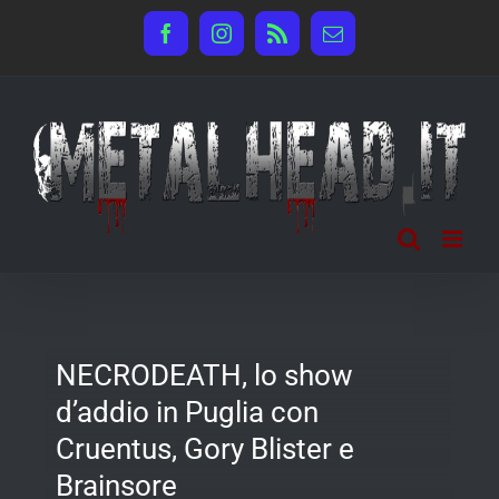
Salta
Facebook
Instagram
Rss
Email
al
contenuto
NECRODEATH, lo show
d’addio in Puglia con
Cruentus, Gory Blister e
Brainsore