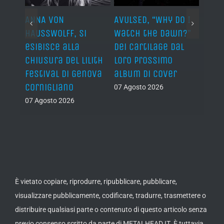
ARDS,
ANNA VON
AVULSED, “Why Do I
JOHN 
lo
HAUSSWOLFF, si
Watch the Dawn?”
ROCKE
esibisce alla
dei Cartilage dal
“The 
chiusura del Lilith
loro prossimo
Back”
Festival di Genova
album di cover
sing
Cornigliano
07 Agosto 2026
07 Ago
07 Agosto 2026
È vietato copiare, riprodurre, ripubblicare, pubblicare,
visualizzare pubblicamente, codificare, tradurre, trasmettere o
distribuire qualsiasi parte o contenuto di questo articolo senza
previo consenso scritto da parte di METALHEAD.IT. È tuttavia