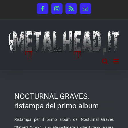
Salta
Facebook
Instagram
Rss
Email
al
contenuto
NOCTURNAL GRAVES,
ristampa del primo album
Ristampa per il primo album dei Nocturnal Graves
“Satan’s Cross”, la quale includerà anche il demo e sarà