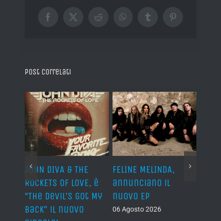
Facebook
X
Reddit
WhatsApp
Tumblr
Pinterest
Post correlati
o I
JOHN DIVA & THE
FELINE MELINDA,
BELP
n?”
ROCKETS OF LOVE, è
annunciano il
i lav
al
“The Devil’s Got My
nuovo EP
disco
Back” il nuovo
2027
06 Agosto 2026