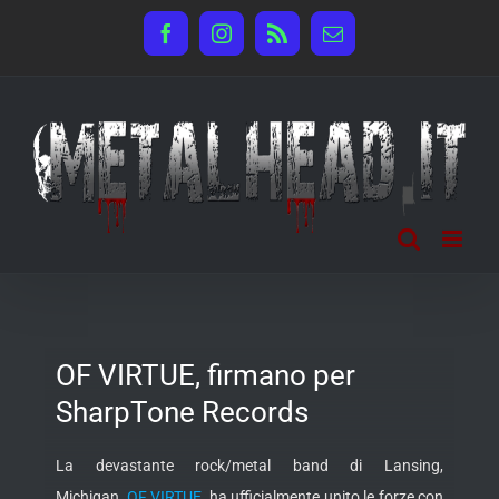
Salta
Facebook
Instagram
Rss
Email
al
contenuto
OF VIRTUE, firmano per
SharpTone Records
La devastante rock/metal band di Lansing,
Michigan,
OF VIRTUE
, ha ufficialmente unito le forze con