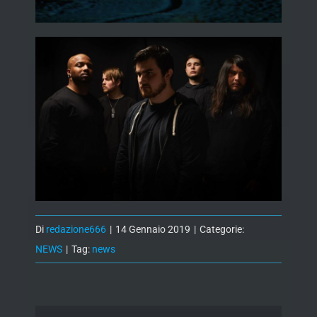
Di
redazione666
|
14 Gennaio 2019
|
Categorie:
NEWS
|
Tag:
news