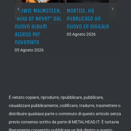
YNGWIE MALMSTEEN,
MORTIIS, ha
ROAD 
non
“Now Or Never” dal
pubblicato un
camb
nuovo album
nuovo EP digitale
il 13
atteso per
05 Agosto 2026
05 Ago
novembre
05 Agosto 2026
È vietato copiare, riprodurre, ripubblicare, pubblicare,
visualizzare pubblicamente, codificare, tradurre, trasmettere o
distribuire qualsiasi parte o contenuto di questo articolo senza
previo consenso scritto da parte di METALHEAD.IT. È tuttavia
liberamente consentito pubblicare un link diretto a questo