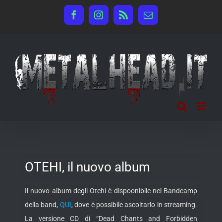
Salta
Facebook
Instagram
Rss
Email
al
contenuto
OTEHI, il nuovo album
Il nuovo album degli Otehi è dispoonibile nel Bandcamp
della band,
QUI
, dove è possibile ascoltarlo in streaming.
La versione CD di “Dead Chants and Forbidden