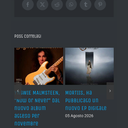
Facebook
X
Reddit
WhatsApp
Tumblr
Pinterest
Post correlati
YNGWIE MALMSTEEN,
MORTIIS, ha
ROAD 
non
“Now Or Never” dal
pubblicato un
camb
nuovo album
nuovo EP digitale
il 13
atteso per
05 Agosto 2026
05 Ago
novembre