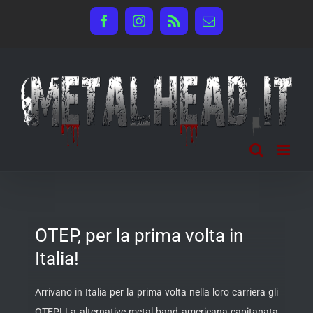
Salta
Facebook
Instagram
Rss
Email
al
contenuto
OTEP, per la prima volta in
Italia!
Arrivano in Italia per la prima volta nella loro carriera gli
OTEP! La alternative metal band americana capitanata