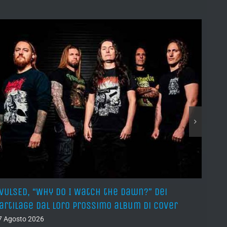
VULSED, “Why Do I Watch the Dawn?” dei
JOHN 
artilage dal loro prossimo album di cover
Got M
7 Agosto 2026
07 Ago