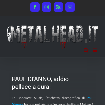
Salta
Facebook
Instagram
Rss
Email
al
contenuto
PAUL DI’ANNO, addio
pellaccia dura!
La Conquest Music, l’etichetta discografica di
Paul
Di’Anno
, ha comunicato che l’ex voce degli Iron Maiden è