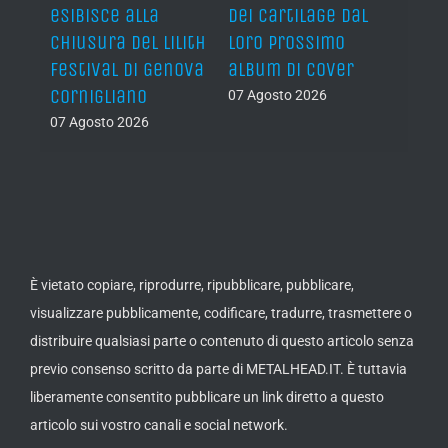
singo
dei Cartilage dal
“The Devil’s Got My
08 Ago
ith
loro prossimo
Back” il nuovo
ova
album di cover
singolo!
07 Agosto 2026
07 Agosto 2026
È vietato copiare, riprodurre, ripubblicare, pubblicare,
visualizzare pubblicamente, codificare, tradurre, trasmettere o
distribuire qualsiasi parte o contenuto di questo articolo senza
previo consenso scritto da parte di METALHEAD.IT. È tuttavia
liberamente consentito pubblicare un link diretto a questo
articolo sui vostro canali e social network.