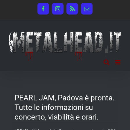
Salta
Facebook
Instagram
Rss
Email
al
contenuto
PEARL JAM, Padova è pronta.
Tutte le informazioni su
concerto, viabilità e orari.