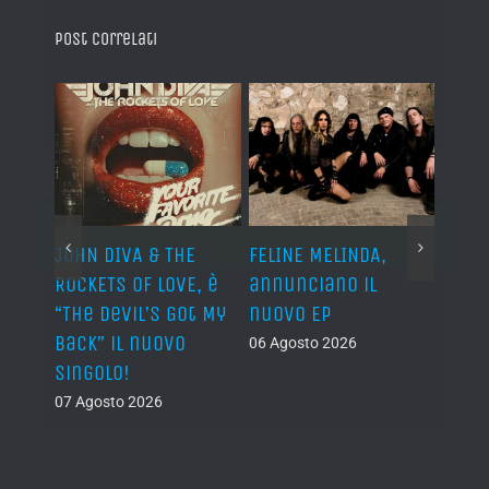
Post correlati
o I
JOHN DIVA & THE
FELINE MELINDA,
BELP
n?”
ROCKETS OF LOVE, è
annunciano il
i lav
al
“The Devil’s Got My
nuovo EP
disco
Back” il nuovo
2027
06 Agosto 2026
singolo!
05 Ago
07 Agosto 2026