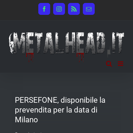
Salta
Facebook
Instagram
Rss
Email
al
contenuto
PERSEFONE, disponibile la
prevendita per la data di
Milano