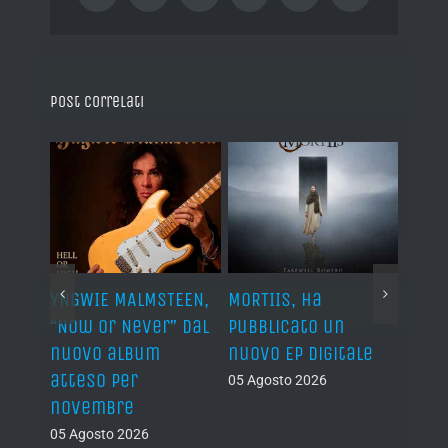
Post correlati
YNGWIE MALMSTEEN,
MORTIIS, ha
ROAD 
non
“Now Or Never” dal
pubblicato un
camb
nuovo album
nuovo EP digitale
il 13
atteso per
05 Agosto 2026
05 Ago
novembre
05 Agosto 2026