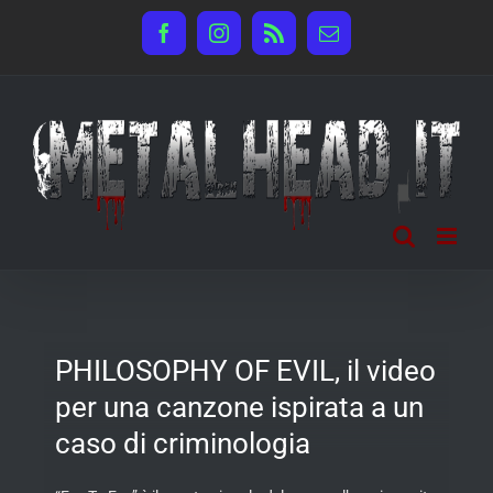
Salta
Facebook
Instagram
Rss
Email
al
contenuto
PHILOSOPHY OF EVIL, il video
per una canzone ispirata a un
caso di criminologia