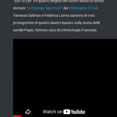
“Eye To Eye” è il quarto singolo del nuovo album in uscita
domani
“In Disorder Spectrum”
dei
Philosophy Of Evil
.
Vanessa Saliman e Federica Lanna saranno le voci
protagoniste di questo duetto basato sulla storia delle
sorelle Papin, famoso caso di
criminologia Francese.