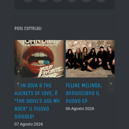
Post correlati
o I
JOHN DIVA & THE
FELINE MELINDA,
BELP
n?”
ROCKETS OF LOVE, è
annunciano il
i lav
al
“The Devil’s Got My
nuovo EP
disco
Back” il nuovo
2027
06 Agosto 2026
singolo!
05 Ago
07 Agosto 2026