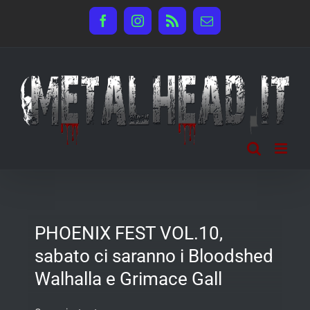
Salta
Facebook
Instagram
Rss
Email
al
contenuto
PHOENIX FEST VOL.10,
sabato ci saranno i Bloodshed
Walhalla e Grimace Gall