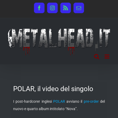
Salta
Facebook
Instagram
Rss
Email
al
contenuto
POLAR, il video del singolo
I post-hardcorer inglesi
POLAR
avviano il
pre-order
del
nuovo e quarto album intitolato “Nova”.