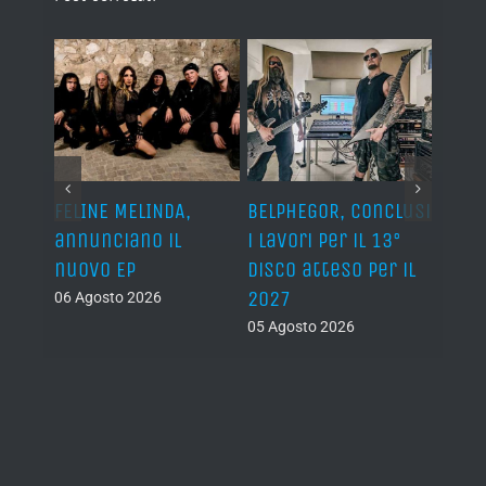
E
FELINE MELINDA,
BELPHEGOR, conclusi
GLEN
, è
annunciano il
i lavori per il 13°
annu
t My
nuovo EP
disco atteso per il
farà 
2027
06 Agosto 2026
05 Ago
05 Agosto 2026