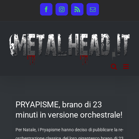
Salta
Facebook
Instagram
Rss
Email
al
contenuto
PRYAPISME, brano di 23
minuti in versione orchestrale!
Per Natale, i Pryapisme hanno deciso di pubblicare la re-
orchestrazione classica del loro gigantesco brano di 23