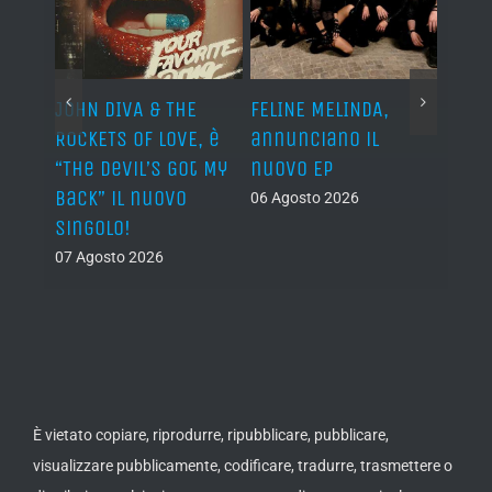
o I
JOHN DIVA & THE
FELINE MELINDA,
BELP
n?”
ROCKETS OF LOVE, è
annunciano il
i lav
al
“The Devil’s Got My
nuovo EP
disco
Back” il nuovo
2027
06 Agosto 2026
singolo!
05 Ago
07 Agosto 2026
È vietato copiare, riprodurre, ripubblicare, pubblicare,
visualizzare pubblicamente, codificare, tradurre, trasmettere o