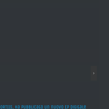
ORTIIS, ha pubblicato un nuovo EP digitale
ROAD 