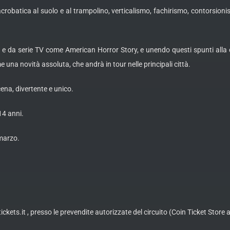
a acrobatica al suolo e al trampolino, verticalismo, fachirismo, contorsio
 e da serie TV come American Horror Story, e unendo questi spunti alla crea
 una novità assoluta, che andrà in tour nelle principali città.
cena, divertente e unico.
 14 anni.
marzo.
tickets.it , presso le prevendite autorizzate del circuito (Coin Ticket Stor