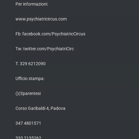
Per informazioni:
www.psychiatricircus.com
Fb: facebook.com/PsychiatricCircus
Tw: twitter.com/PsychiatriCirc
T. 329 6212090
Ufficio stampa:
()(3parentesi
Corso Garibaldi 4, Padova
347 4801571
333 2135262