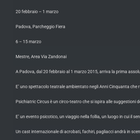
20 febbraio – 1 marzo
Padova, Parcheggio Fiera
6 – 15 marzo
Mestre, Area Via Zandonai
A Padova, dal 20 febbraio al 1 marzo 2015, arriva la prima assolu
E’ uno spettacolo teatrale ambientato negli Anni Cinquanta che rac
Psichiatric Circus è un circo-teatro che si ispira alle suggestioni de
E’ un evento psicotico, un viaggio nella follia, un luogo in cui il 
Un cast internazionale di acrobati, fachiri, pagliacci andrà in sce