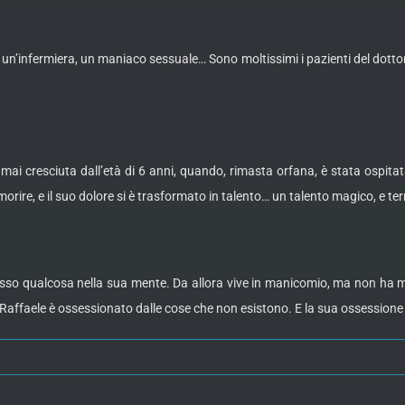
e un’infermiera, un maniaco sessuale… Sono moltissimi i pazienti del dott
cresciuta dall’età di 6 anni, quando, rimasta orfana, è stata ospitat
re, e il suo dolore si è trasformato in talento… un talento magico, e terr
cesso qualcosa nella sua mente. Da allora vive in manicomio, ma non ha ma
… Raffaele è ossessionato dalle cose che non esistono. E la sua ossessione