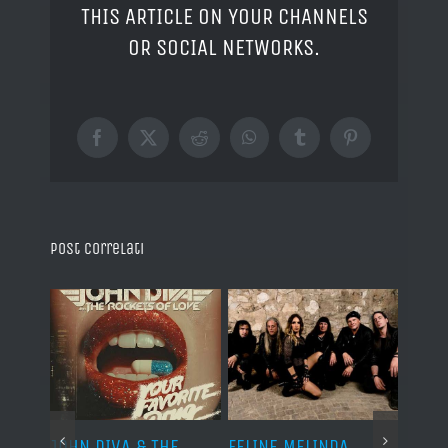
THIS ARTICLE ON YOUR CHANNELS
OR SOCIAL NETWORKS.
Facebook
X
Reddit
WhatsApp
Tumblr
Pinterest
Post correlati
o I
JOHN DIVA & THE
FELINE MELINDA,
BELP