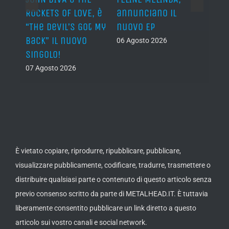
n?”
ROCKETS OF LOVE, è
annunciano il
i lav
al
“The Devil’s Got My
nuovo EP
disco
Back” il nuovo
2027
06 Agosto 2026
singolo!
05 Ago
07 Agosto 2026
È vietato copiare, riprodurre, ripubblicare, pubblicare,
visualizzare pubblicamente, codificare, tradurre, trasmettere o
distribuire qualsiasi parte o contenuto di questo articolo senza
previo consenso scritto da parte di METALHEAD.IT. È tuttavia
liberamente consentito pubblicare un link diretto a questo
articolo sui vostro canali e social network.