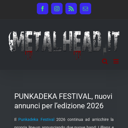
Salta
Facebook
Instagram
Rss
Email
al
contenuto
PUNKADEKA FESTIVAL, nuovi
annunci per l’edizione 2026
Il
Punkadeka Festival
2026 continua ad arricchire la
propria line-up annunciando due nuove band: Lillians e