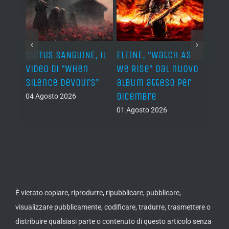
ST, al
CULTUS SANGUINE, il
ELEINE, “Watch As
AVUL
video di “When
We Rise” dal nuovo
dei 
e
Silence Devours”
album atteso per
del 
a
dicembre
04 Agosto 2026
31 Lug
01 Agosto 2026
È vietato copiare, riprodurre, ripubblicare, pubblicare,
visualizzare pubblicamente, codificare, tradurre, trasmettere o
distribuire qualsiasi parte o contenuto di questo articolo senza