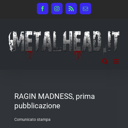
Salta
Facebook
Instagram
Rss
Email
al
contenuto
RAGIN MADNESS, prima
pubblicazione
Comunicato stampa