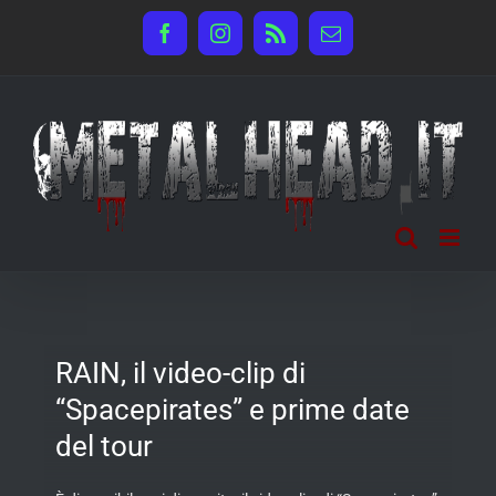
Salta
Facebook
Instagram
Rss
Email
al
contenuto
RAIN, il video-clip di
“Spacepirates” e prime date
del tour