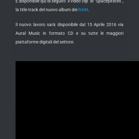
È disponibile qui di seguito il video clip di “Spacepirates”,
la title-track del nuovo album dei
RAIN
.
Il nuovo lavoro sarà disponibile dal 15 Aprile 2016 via
Aural Music in formato CD e su tutte le maggiori
piattaforme digitali del settore.