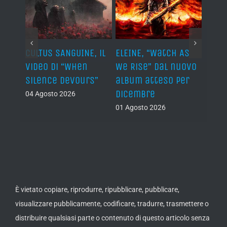
ST, al
CULTUS SANGUINE, il
ELEINE, “Watch As
AVUL
video di “When
We Rise” dal nuovo
dei 
e
Silence Devours”
album atteso per
del 
a
dicembre
04 Agosto 2026
31 Lug
01 Agosto 2026
È vietato copiare, riprodurre, ripubblicare, pubblicare,
visualizzare pubblicamente, codificare, tradurre, trasmettere o
distribuire qualsiasi parte o contenuto di questo articolo senza