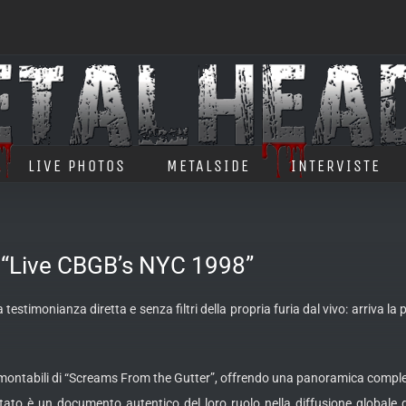
LIVE PHOTOS
METALSIDE
INTERVISTE
m “Live CBGB’s NYC 1998”
testimonianza diretta e senza filtri della propria furia dal vivo: arriva la
amontabili
di “Screams From the Gutter”, offrendo una panoramica complet
sultato è un documento autentico del loro ruolo nella diffusione global