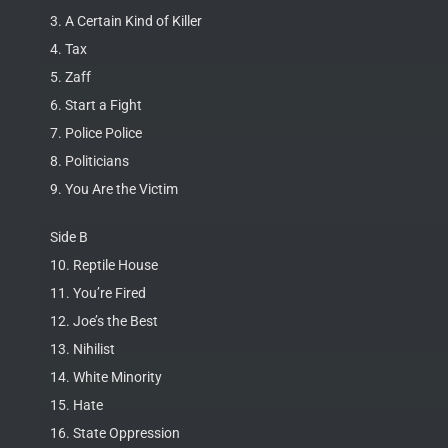
3. A Certain Kind of Killer
4. Tax
5. Zaff
6. Start a Fight
7. Police Police
8. Politicians
9. You Are the Victim
Side B
10. Reptile House
11. You’re Fired
12. Joe’s the Best
13. Nihilist
14. White Minority
15. Hate
16. State Oppression