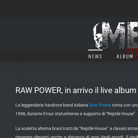
Salta
al
contenuto
NEWS
ALBUM
RAW POWER, in arrivo il live albu
La leggendaria hardcore band italiana
Raw Power
torna con una 
1998, durante il tour statunitense a supporto di “Reptile House”.
La scaletta alterna brani tratti da “Reptile House” a classici intr
rimanere rilevanti anche a distanza di anni dagli esordi. Il ri