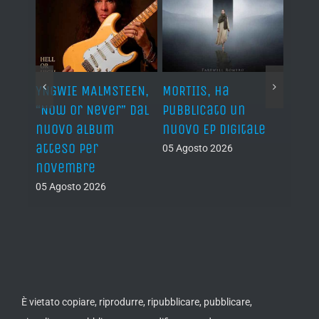
YNGWIE MALMSTEEN,
MORTIIS, ha
ROAD 
non
“Now Or Never” dal
pubblicato un
camb
nuovo album
nuovo EP digitale
il 13
atteso per
05 Agosto 2026
05 Ago
novembre
05 Agosto 2026
È vietato copiare, riprodurre, ripubblicare, pubblicare,