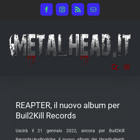
Salta
Facebook
Instagram
Rss
Email
al
contenuto
REAPTER, il nuovo album per
Buil2Kill Records
Uscirà il 21 gennaio 2022, ancora per Buil2Kill
Records/Audioglobe, il nuovo album dei thrash-death