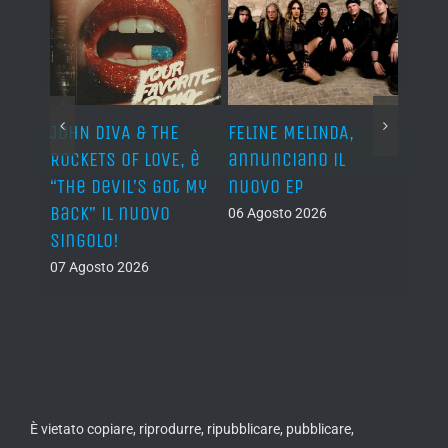
o I
JOHN DIVA & THE
FELINE MELINDA,
BELP
n?”
ROCKETS OF LOVE, è
annunciano il
i lav
al
“The Devil’s Got My
nuovo EP
disco
Back” il nuovo
2027
06 Agosto 2026
singolo!
05 Ago
07 Agosto 2026
È vietato copiare, riprodurre, ripubblicare, pubblicare,