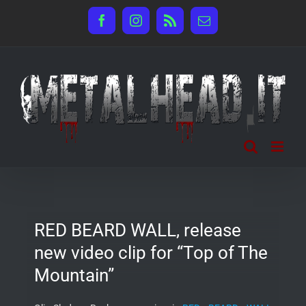
Salta
Facebook
Instagram
Rss
Email
al
contenuto
RED BEARD WALL, release
new video clip for “Top of The
Mountain”