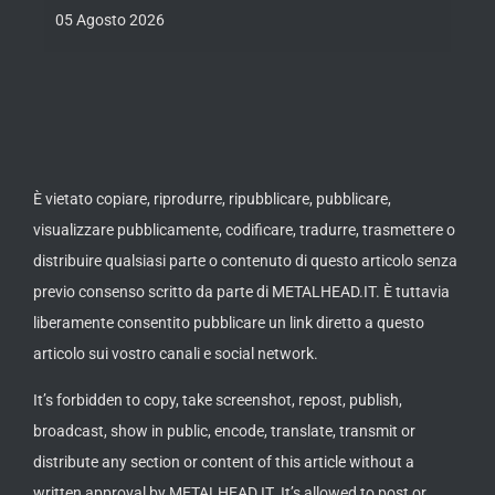
nove
05 Agosto 2026
05 Ago
È vietato copiare, riprodurre, ripubblicare, pubblicare,
visualizzare pubblicamente, codificare, tradurre, trasmettere o
distribuire qualsiasi parte o contenuto di questo articolo senza
previo consenso scritto da parte di METALHEAD.IT. È tuttavia
liberamente consentito pubblicare un link diretto a questo
articolo sui vostro canali e social network.
It’s forbidden to copy, take screenshot, repost, publish,
broadcast, show in public, encode, translate, transmit or
distribute any section or content of this article without a
written approval by METALHEAD.IT. It’s allowed to post or