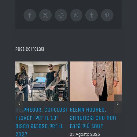
Facebook
X
Reddit
WhatsApp
Tumblr
Pinterest
Post correlati
BELPHEGOR, conclusi
GLENN HUGHES,
YNGW
i lavori per il 13°
annuncia che non
“Now
disco atteso per il
farà più tour
nuov
2027
atte
05 Agosto 2026