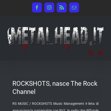
Salta
Facebook
Instagram
Rss
Email
al
contenuto
ROCKSHOTS, nasce The Rock
Channel
RS MUSIC / ROCKSHOTS Music Management è lieta di
annunciare la partenrship con RV1, la radio che diffonde