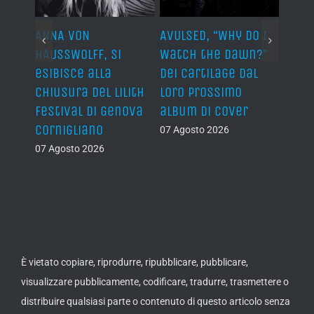
y Do I
JOHN DIVA & THE
SE
ALEX MARI, primo
awn?”
ROCKETS OF LOVE, è
il
singolo dall’album
e dal
“The Devil’s Got My
08 
08 Agosto 2026
mo
Back” il nuovo
ver
singolo!
07 Agosto 2026
È vietato copiare, riprodurre, ripubblicare, pubblicare,
visualizzare pubblicamente, codificare, tradurre, trasmettere o
distribuire qualsiasi parte o contenuto di questo articolo senza
previo consenso scritto da parte di METALHEAD.IT. È tuttavia