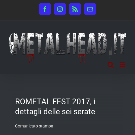
Salta
Facebook
Instagram
Rss
Email
al
contenuto
ROMETAL FEST 2017, i
dettagli delle sei serate
Comunicato stampa