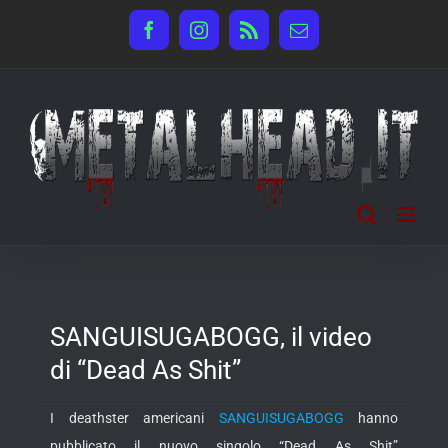
Salta
Facebook
Instagram
Rss
Email
al
contenuto
SANGUISUGABOGG, il video
di “Dead As Shit”
I deathster americani
SANGUISUGABOGG
hanno
pubblicato il nuovo singolo “Dead As Shit”