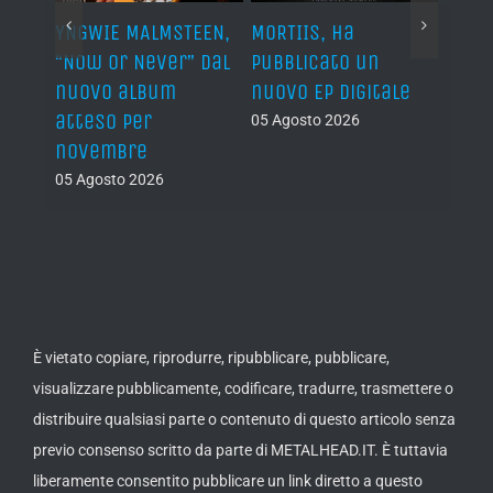
YNGWIE MALMSTEEN,
MORTIIS, ha
ROAD 
non
“Now Or Never” dal
pubblicato un
camb
nuovo album
nuovo EP digitale
il 13
atteso per
05 Agosto 2026
05 Ago
novembre
05 Agosto 2026
È vietato copiare, riprodurre, ripubblicare, pubblicare,
visualizzare pubblicamente, codificare, tradurre, trasmettere o
distribuire qualsiasi parte o contenuto di questo articolo senza
previo consenso scritto da parte di METALHEAD.IT. È tuttavia
liberamente consentito pubblicare un link diretto a questo