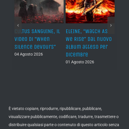
ST, al
CULTUS SANGUINE, il
ELEINE, “Watch As
AVUL
video di “When
We Rise” dal nuovo
dei 
e
Silence Devours”
album atteso per
del 
a
dicembre
04 Agosto 2026
31 Lug
01 Agosto 2026
È vietato copiare, riprodurre, ripubblicare, pubblicare,
visualizzare pubblicamente, codificare, tradurre, trasmettere o
distribuire qualsiasi parte o contenuto di questo articolo senza