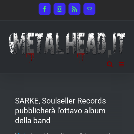
Salta
Facebook
Instagram
Rss
Email
al
contenuto
SARKE, Soulseller Records
pubblicherà l’ottavo album
della band