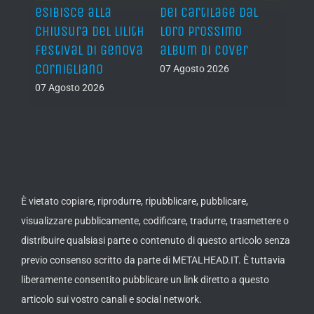
esibisce alla
dei Cartilage dal
“The 
chiusura del Lilith
loro prossimo
Back”
Festival di Genova
album di cover
sing
Cornigliano
07 Agosto 2026
07 Ago
07 Agosto 2026
È vietato copiare, riprodurre, ripubblicare, pubblicare,
visualizzare pubblicamente, codificare, tradurre, trasmettere o
distribuire qualsiasi parte o contenuto di questo articolo senza
previo consenso scritto da parte di METALHEAD.IT. È tuttavia
liberamente consentito pubblicare un link diretto a questo
articolo sui vostro canali e social network.