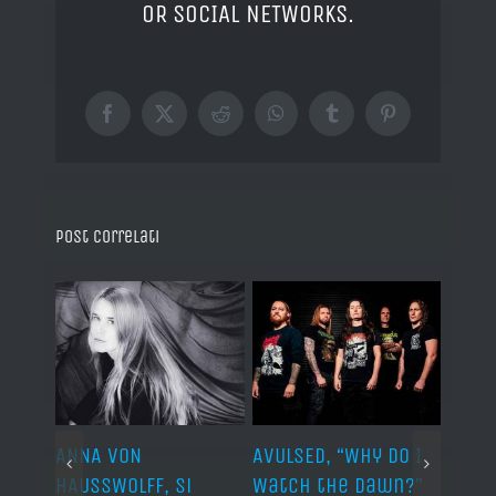
OR SOCIAL NETWORKS.
Facebook
X
Reddit
WhatsApp
Tumblr
Pinterest
Post correlati
ARDS,
ANNA VON
AVULSED, “Why Do I
JOHN 
lo
HAUSSWOLFF, si
Watch the Dawn?”
ROCKE