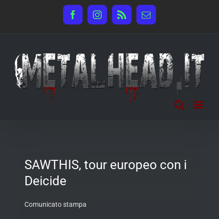
Salta
Facebook
Instagram
Rss
Email
al
contenuto
SAWTHIS, tour europeo con i
Deicide
Comunicato stampa