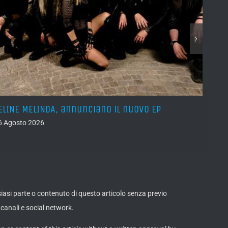
ELINE MELINDA, annunciano il nuovo EP
BELPH
attes
6 Agosto 2026
05 Ago
lsiasi parte o contenuto di questo articolo senza previo
canali e social network.