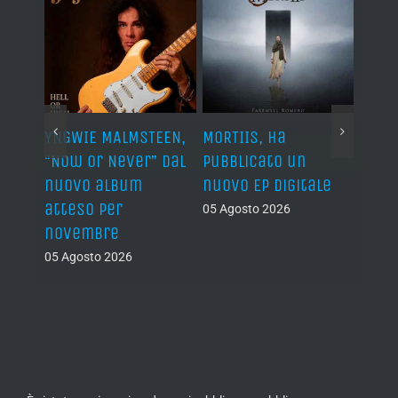
YNGWIE MALMSTEEN,
MORTIIS, ha
ROAD 
non
“Now Or Never” dal
pubblicato un
camb
nuovo album
nuovo EP digitale
il 13
atteso per
05 Agosto 2026
05 Ago
novembre
05 Agosto 2026